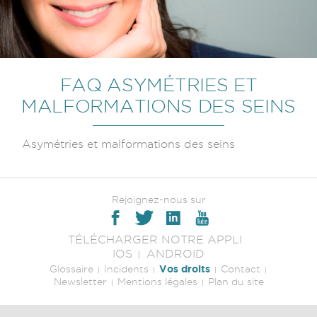
FAQ ASYMÉTRIES ET
MALFORMATIONS DES SEINS
Asymétries et malformations des seins
Rejoignez-nous sur
TÉLÉCHARGER NOTRE APPLI
IOS
ANDROID
Vos droits
Glossaire
Incidents
Contact
Newsletter
Mentions légales
Plan du site