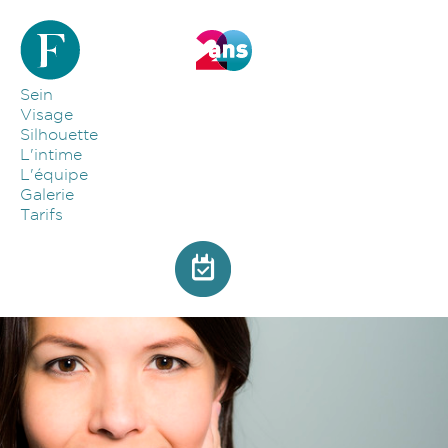
Aller au contenu principal
Sein
Visage
Silhouette
L'intime
L'équipe
Galerie
Tarifs
Image par défaut