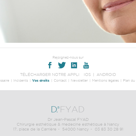
Rejoignez-nous sur
TÉLÉCHARGER NOTRE APPLI
IOS
ANDROID
ssaire
Incidents
Vos droits
Contact
Newsletter
Mentions légales
Plan du 
D
.
FYAD
R
Dr Jean-Pascal FYAD
Chirurgie esthétique & medecine esthétique à Nancy
17, place de la Carrière
54000 Nancy
03 83 30 28 91