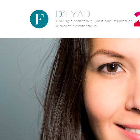
Aller au contenu principal
D
.
FYAD
R
Chirurgie esthétique, plastique, réparatrice
& medecine esthetique
Image par défaut