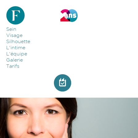
Aller au contenu principal
Sein
Visage
Silhouette
L'intime
L'équipe
Galerie
Tarifs
Image par défaut