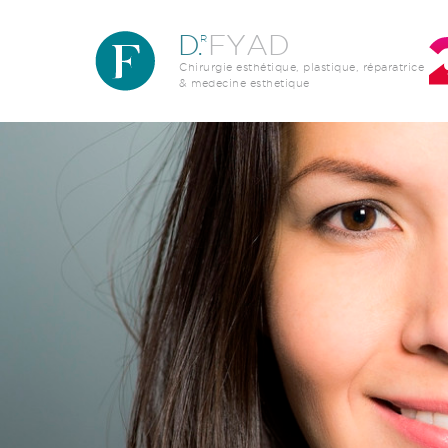
Aller au contenu principal
D
.
FYAD
R
Chirurgie esthétique, plastique, réparatrice
& medecine esthetique
Image par défaut