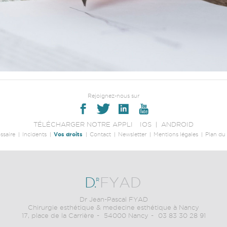
Rejoignez-nous sur
TÉLÉCHARGER NOTRE APPLI
IOS
ANDROID
ssaire
Incidents
Vos droits
Contact
Newsletter
Mentions légales
Plan du 
D
.
FYAD
R
Dr Jean-Pascal FYAD
Chirurgie esthétique & medecine esthétique à Nancy
17, place de la Carrière
54000 Nancy
03 83 30 28 91