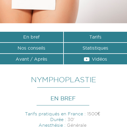
En bref
Tarifs
Onglets secondaires
Nos conseils
Statistiques
Avant / Après
Vidéos
NYMPHOPLASTIE
EN BREF
Tarifs pratiqués en France :
1500€
Durée :
30'
Anesthésie :
Générale