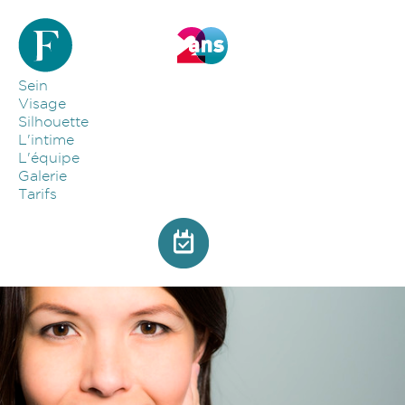
Aller au contenu principal
Sein
Visage
Silhouette
L'intime
L'équipe
Galerie
Tarifs
Image par défaut