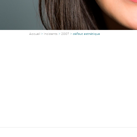
Accueil
Incidents
2007
défaut esthétique
Vous êtes ici