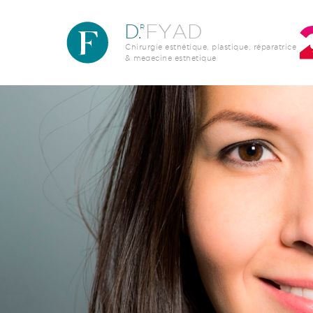
Aller au contenu principal
D
.
FYAD
R
Chirurgie esthétique, plastique, réparatrice
& medecine esthetique
Image par défaut