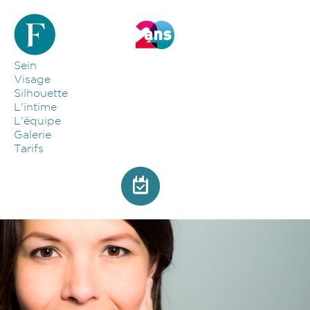
Aller au contenu principal
Sein
Visage
Silhouette
L'intime
L'équipe
Galerie
Tarifs
Image par défaut