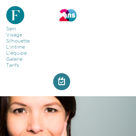
Aller au contenu principal
Sein
Visage
Silhouette
L'intime
L'équipe
Galerie
Tarifs
Image par défaut