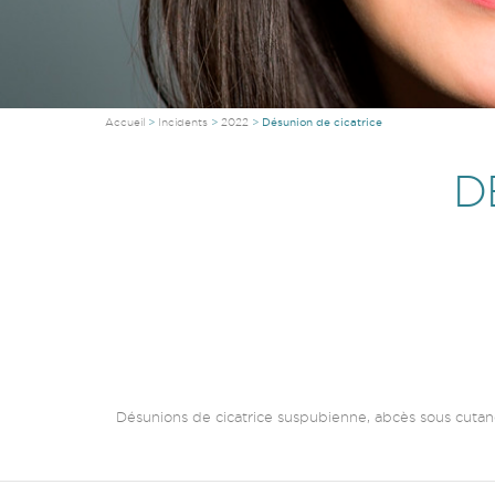
Accueil
Incidents
2022
Désunion de cicatrice
Vous êtes ici
D
Désunions de cicatrice suspubienne, abcès sous cutan