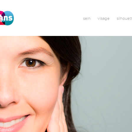
sein
visage
silhouet