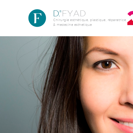
Aller au contenu principal
D
.
FYAD
R
Chirurgie esthétique, plastique, réparatrice
& medecine esthetique
Image par défaut