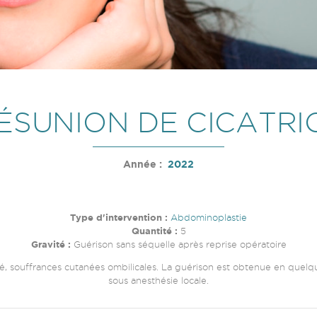
ÉSUNION DE CICATRI
Année :
2022
Type d'intervention :
Abdominoplastie
Quantité :
5
Gravité :
Guérison sans séquelle après reprise opératoire
é, souffrances cutanées ombilicales. La guérison est obtenue en quelqu
sous anesthésie locale.