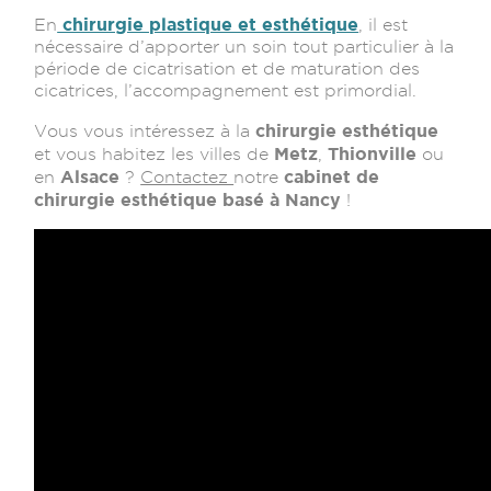
chirurgie plastique et esthétique
En
, il est
nécessaire d’apporter un soin tout particulier à la
période de cicatrisation et de maturation des
cicatrices, l’accompagnement est primordial.
chirurgie esthétique
Vous vous intéressez à la
Metz
Thionville
et vous habitez les villes de
,
ou
Alsace
cabinet de
en
?
Contactez
notre
chirurgie esthétique basé à Nancy
!
Mon doc me croque, Ep 3 :
une vie de cicatrice