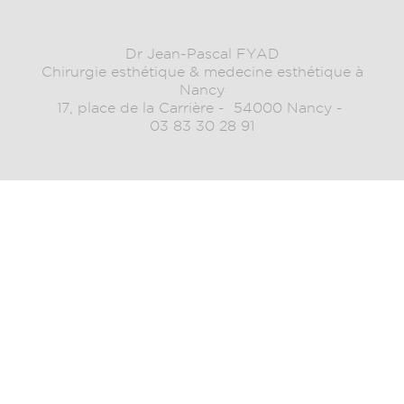
Dr Jean-Pascal FYAD
Chirurgie esthétique & medecine esthétique à
Nancy
17, place de la Carrière
54000 Nancy
03 83 30 28 91