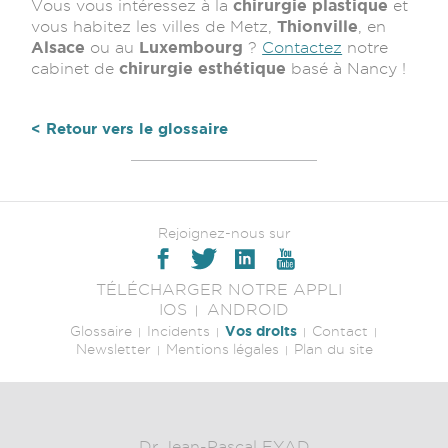
chirurgie plastique
Vous vous intéressez à la
et
Thionville
vous habitez les villes de Metz,
, en
Alsace
Luxembourg
ou au
?
Contactez
notre
chirurgie esthétique
cabinet de
basé à Nancy !
< Retour vers le glossaire
Rejoignez-nous sur
TÉLÉCHARGER NOTRE APPLI
IOS
ANDROID
Vos droits
Glossaire
Incidents
Contact
Newsletter
Mentions légales
Plan du site
Dr Jean-Pascal FYAD