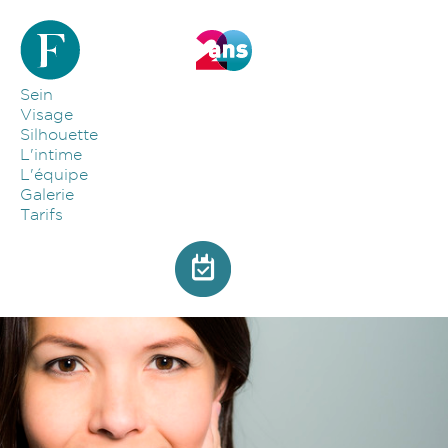
Aller au contenu principal
Sein
Visage
Silhouette
L'intime
L'équipe
Galerie
Tarifs
Image par défaut